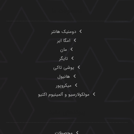
محصولات ما
دومنیک هانتر
امگا ایر
مان
تایگر
یوشی تاکی
هانیول
میکروپور
مولکولارسیو و آلمینیوم اکتیو
پیوندهای مفید
محصولات