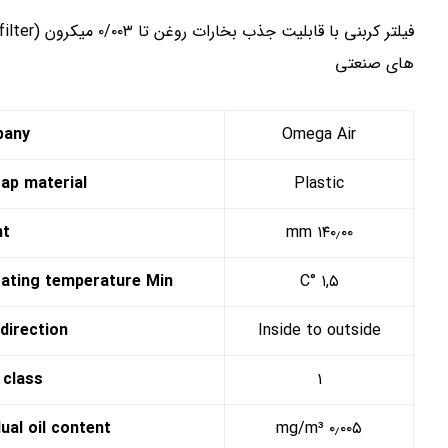
های صنعتی
pany
Omega Air
cap material
Plastic
ht
۱۴۰٫۰۰ mm
ating temperature Min.
۱,۵ °C
direction
Inside to outside
 class
۱
ual oil content
۰٫۰۰۵ mg/m³