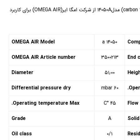
فیلتر کربنی با قابلیت جذب بخارات روغن تا ۰/۰۰۳ میکرون (carbon filter) مدل۱۴۰۵۰A از شرکت امگا ایر(OMEGA AIR) برای کاربرد
OMEGA AIR Model
۱۴۰۵۰ a
Com
OMEGA AIR Article number
۳۵۰۰۲۱۳
End 
Diameter
۵۱٫۰۰
Heig
Differential pressure dry
۶۰ mbar
Oper
Operating temperature Max.
۴۵ °C
Flow 
Grade
A
Solid
Oil class
۰/۱
Resid