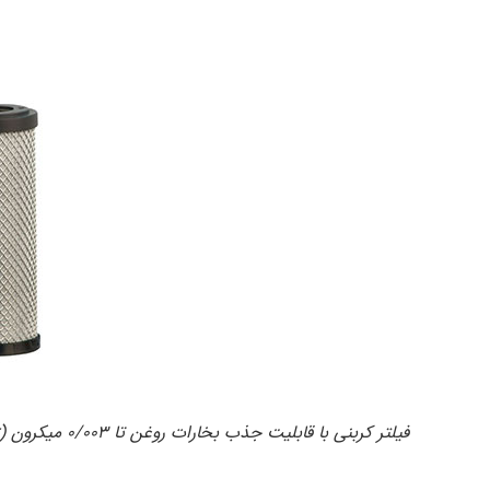
فیلتر کربنی با قابلیت جذب بخارات روغن تا ۰/۰۰۳ میکرون (carbon filter) مدل۱۴۰۵۰A