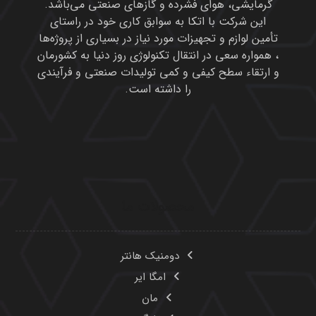
دومنیک هانتر
امگا ایر
مان
تایگر
یوشی تاکی
هانیول
میکروپور
مولکولارسیو و آلمینیوم اکتیو
پیوندهای مفید
محصولات
درباره ما
تماس با ما
مقالات