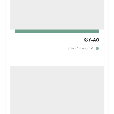
K۶۲۰AO
فیلتر دومنیک هانتر
K۶۲۰AA
فیلتر دومنیک هانتر