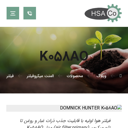
K۰۵۸AO
وبلاگ
محصولات
المنت میکروفیلتر
فیلتر دو
فیلتر هوا اولیه با قابلیت جذب ذرات غبار و روغن تا
۰/۱ میکرون (air filter,primary) مدل K۰۵۸AO