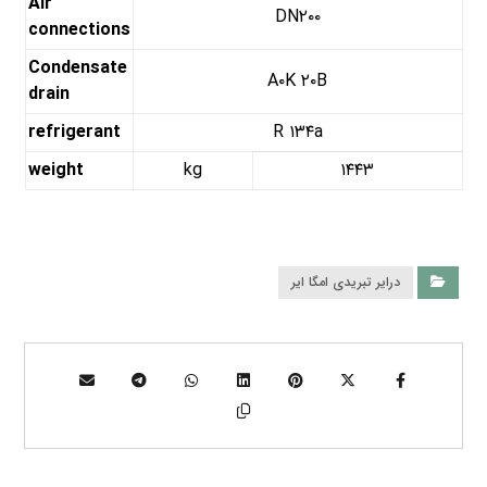
Air
DN۲۰۰
connections
Condensate
A۰K ۲۰B
drain
refrigerant
R ۱۳۴a
weight
kg
۱۴۴۳
درایر تبریدی امگا ایر