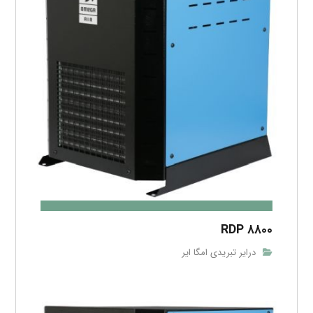
RDP ۸۸۰۰
درایر تبریدی امگا ایر