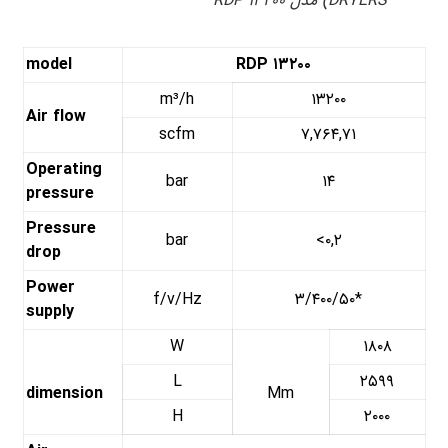
DRYERS) مدل RDP ۱۳۲۰۰
model
RDP ۱۳۲۰۰
m³/h
۱۳۲۰۰
Air flow
scfm
۷,۷۶۴,۷۱
Operating
bar
۱۴
pressure
Pressure
bar
<۰,۲
drop
Power
f/v/Hz
۳/۴۰۰/۵۰*
supply
W
۱۸۰۸
L
۲۵۹۹
dimension
Mm
H
۲۰۰۰