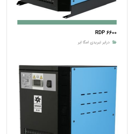
RDP ۶۶۰۰
درایر تبریدی امگا ایر