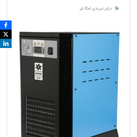
درایر تبریدی امگا ایر