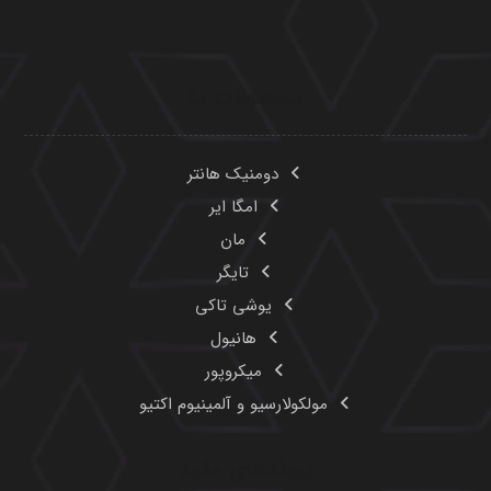
محصولات ما
دومنیک هانتر
امگا ایر
مان
تایگر
یوشی تاکی
هانیول
میکروپور
مولکولارسیو و آلمینیوم اکتیو
پیوندهای مفید