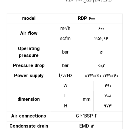
DRYERS) مدل RDP ۶۰۰
model
RDP ۶۰۰
m³/h
۶۰۰
Air flow
scfm
۳۵۲,۹۴
Operating
bar
۱۶
pressure
Pressure drop
bar
<۰,۲
Power supply
f/v/Hz
۱/۲۳۰/۵۰ /۲۳۰/۶۰
W
۴۹۱
L
۷۰۸
dimension
mm
H
۹۷۳
Air connections
G ۲″BSP-F
Condensate drain
EMD ۱۲