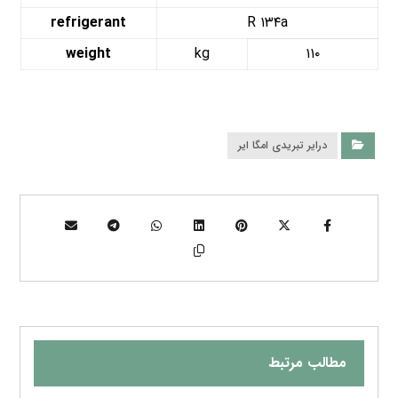
refrigerant
R ۱۳۴a
weight
kg
۱۱۰
درایر تبریدی امگا ایر
مطالب مرتبط