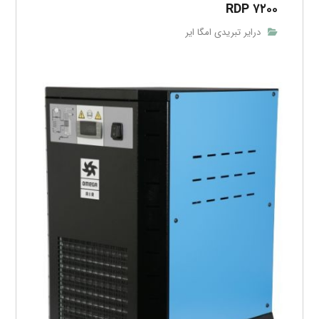
RDP ۷۲۰۰
درایر تبریدی امگا ایر