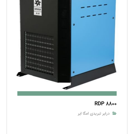
RDP ۸۸۰۰
درایر تبریدی امگا ایر