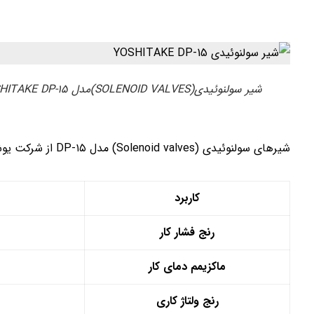
شیر سولنوئیدی(SOLENOID VALVES)مدل YOSHITAKE DP-۱۵
شیرهای سولنوئیدی (Solenoid valves) مدل DP-۱۵ از شرکت یوشی تاکی برای کاربرد های هوا،اب،نفت،روغن،مایعات غیر خورنده
کاربرد
رنج فشار کار
ماکزیمم دمای کار
رنج ولتاژ کاری