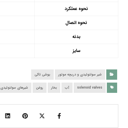
نحوه عملکرد
نحوه اتصال
بدنه
سایز
شیر سولنوئیدی و دریچه موتور
یوشی تاکی
solenoid valves
آب
بخار
روغن
شیرهای سولنوئیدی