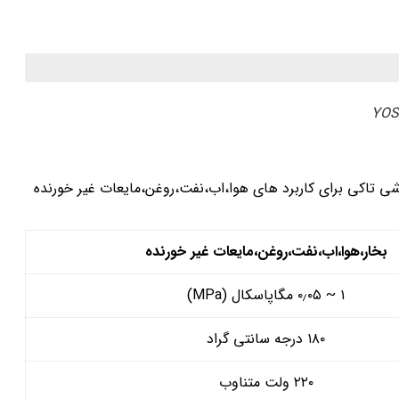
بخار،هوا،اب،نفت،روغن،مایعات غیر خورنده
۱ ~ ۰٫۰۵ مگاپاسکال (MPa)
۱۸۰ درجه سانتی گراد
۲۲۰ ولت متناوب