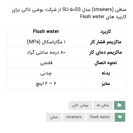
صافی (strainers) مدل SU-۵۰SS از شرکت یوشی تاکی برای
کاربرد های Flush water
کاربرد
Flush water
ماکزیمم فشار کار
۱ مگاپاسکال (MPa)
ماکزیمم دمای کار
۸۰ درجه سانتی گراد
نحوه اتصال
فلنجی
بدنه
چدنی
سایز
۶ ~ ۲ اینچ
صافی ها
یوشی تاکی
flush water
strainers
صافی