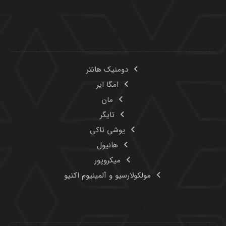
محصولات ما
دومنیک هانتر
امگا ایر
مان
تایگر
یوشی تاکی
هانیول
میکروپور
مولکولارسیو و آلمینیوم اکتیو
پیوندهای مفید