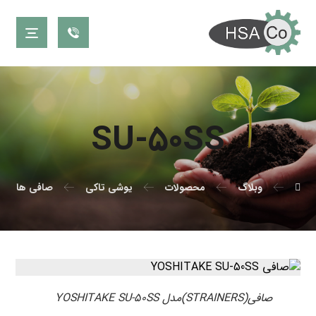
SU-۵۰SS
وبلاگ
محصولات
یوشی تاکی
صافی ها
صافی(STRAINERS)مدل YOSHITAKE SU-۵۰SS