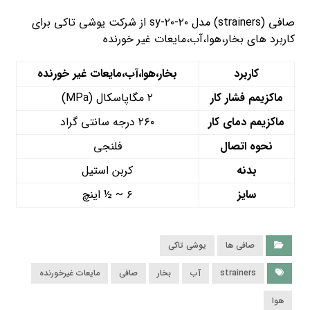
صافی (strainers) مدل sy-۲۰-۲۰ از شرکت یوشی تاکی برای
کاربرد های بخار،هوا،آب،مایعات غیر خورنده
کاربرد
بخار،هوا،آب،مایعات غیر خورنده
ماکزیمم فشار کار
۲ مگاپاسکال (MPa)
ماکزیمم دمای کار
۲۶۰ درجه سانتی گراد
نحوه اتصال
فلنجی
بدنه
کربن استیل
سایز
۶ ~ ½ اینچ
صافی ها
یوشی تاکی
strainers
آب
بخار
صافی
مایعات غیرخورنده
هوا