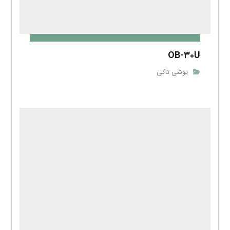
OB-۳۰U
یوشی تاکی