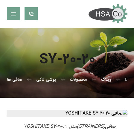
SY-۲۰-۲۰
وبلاگ
محصولات
یوشی تاکی
صافی ها
صافی(STRAINERS)مدل YOSHITAKE SY-۲۰-۲۰