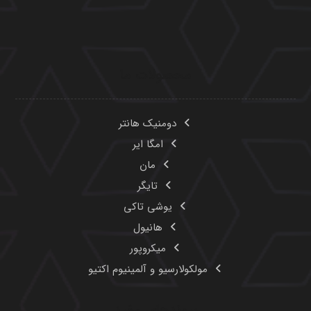
محصولات ما
دومنیک هانتر
امگا ایر
مان
تایگر
یوشی تاکی
هانیول
میکروپور
مولکولارسیو و آلمینیوم اکتیو
پیوندهای مفید