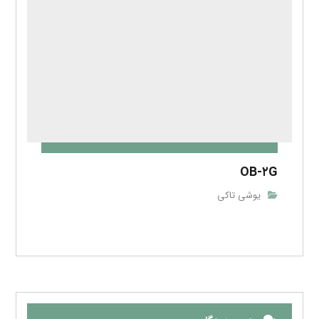
OB-۲G
یوشی تاکی