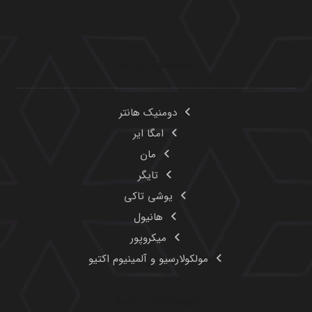
محصولات ما
دومنیک هانتر
امگا ایر
مان
تایگر
یوشی تاکی
هانیول
میکروپور
مولکولارسیو و آلمینیوم اکتیو
پیوندهای مفید