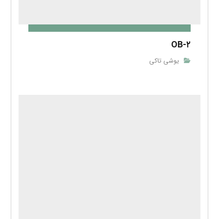
OB-۲
یوشی تاکی