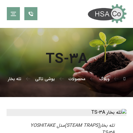
TS-۳A
وبلاگ
محصولات
یوشی تاکی
تله بخار
تله بخار(STEAM TRAPS)مدل YOSHITAKE
TS-۳A