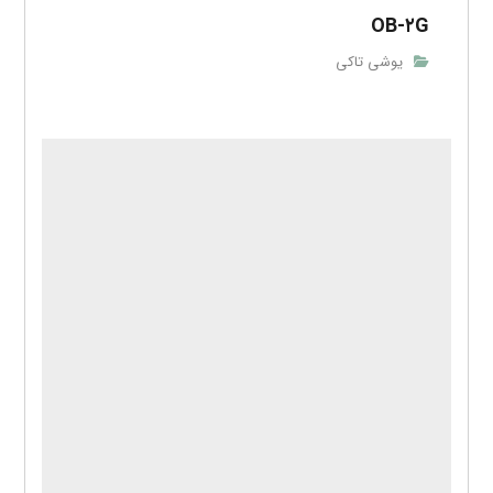
OB-۲G
یوشی تاکی