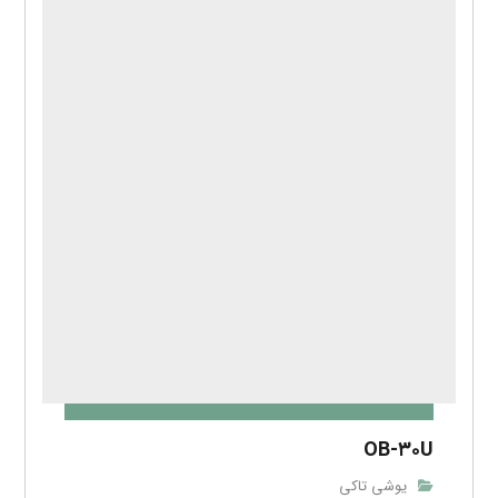
OB-۳۰U
یوشی تاکی