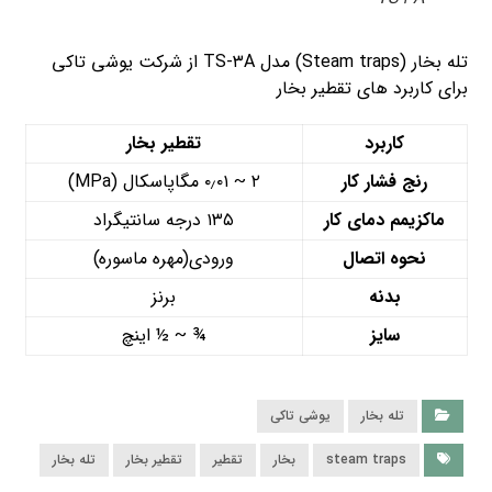
تله بخار (Steam traps) مدل TS-۳A از شرکت یوشی تاکی
برای کاربرد های تقطیر بخار
کاربرد
تقطیر بخار
رنج فشار کار
۲ ~ ۰٫۰۱ مگاپاسکال (MPa)
ماکزیمم دمای کار
۱۳۵ درجه سانتیگراد
نحوه اتصال
ورودی(مهره ماسوره)
بدنه
برنز
سایز
¾ ~ ½ اینچ
تله بخار
یوشی تاکی
steam traps
بخار
تقطیر
تقطیر بخار
تله بخار