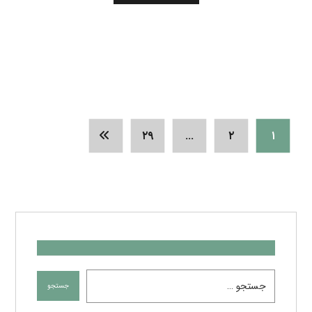
جدیدترین نوشته ها
ترموستات
آوریل ۱۹, ۲۰۲۵
فیلتر LE۳۸۰۰۶X مان فیلتر آلمان
فوریه ۱, ۲۰۲۵