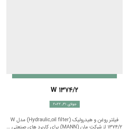
W ۱۳۷۴/۲
جولای ۳۱, ۲۰۲۲
فیلتر روغن و هیدرولیک (Hydraulic,oil filter) مدل W
۱۳۷۴/۲ از شرکت مان (MANN) برای کاربرد های صنعتی ...