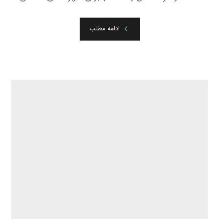
ادامه مطلب
W ۱۲۶۸
جولای ۳۱, ۲۰۲۲
فیلتر هیدرولیک (Hydraulic filter) مدل W ۱۲۶۸ از
شرکت مان (MANN) برای کاربرد های صنعتی ...
ادامه مطلب