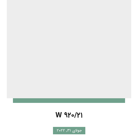
جولای ۳۱, ۲۰۲۲
فیلتر روغن و هیدرولیک (Hydraulic,oil filter) مدل W
۹۲۰/۲۱ از شرکت مان (MANN) برای کاربرد های صنعتی ...
ادامه مطلب