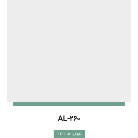
AL-۲۶۰
جولای ۵, ۲۰۲۲
شیرهای اطمینان (Safety and relief valves) مدل
AL-۲۶۰ از شرکت یوشی تاکی برای کاربرد های
آب،روغن،نفت کاربرد آب،روغن،نفت رنج فشار ۱ ~ ...
ادامه مطلب