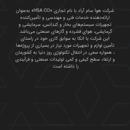
محصولات ما
دومنیک هانتر
امگا ایر
مان
تایگر
یوشی تاکی
هانیول
میکروپور
مولکولارسیو و آلمینیوم اکتیو
پیوندهای مفید
محصولات