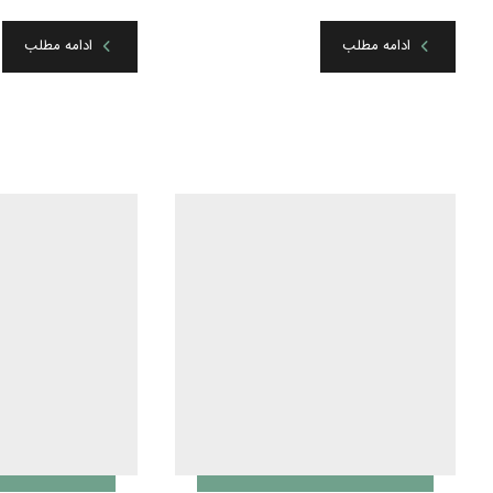
ادامه مطلب
ادامه مطلب
LB ۹۶۲/۲
جولای ۳۱, ۲۰۲۲
فیلتر جدا ساز هوا
pressed air-oil