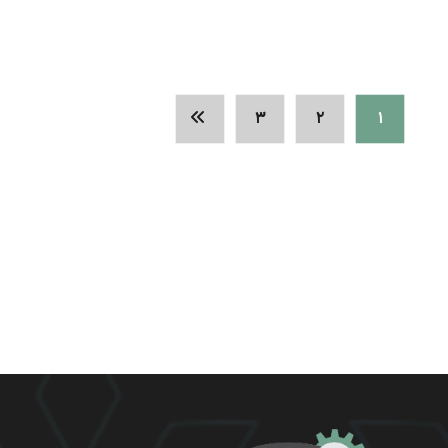
۳
۲
۱