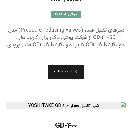
جولای ۴, ۲۰۲۲
شیرهای تقلیل فشار (Pressure reducing valves) مدل
GD-۴۰۰SS از شرکت یوشی تاکی برای کاربرد های
هوا،گازN۲،گاز CO۲ کاربرد هوا،گازN۲،گاز CO۲ فشار ورودی
...
ادامه مطلب
GD-۴۰۰