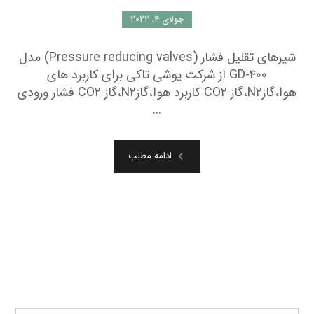
جولای ۴, ۲۰۲۲
شیرهای تقلیل فشار (Pressure reducing valves) مدل
GD-۴۰۰ از شرکت یوشی تاکی برای کاربرد های
هوا،گازN۲،گاز CO۲ کاربرد هوا،گازN۲،گاز CO۲ فشار ورودی
...
ادامه مطلب