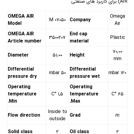
AIR) برای کاربرد های صنعتی
OMEGA AIR
Omega
۰۷۰۵۰ M
Company
Model
Air
OMEGA AIR
End cap
۳۵۰۰۲۰۷
Plastic
Article number
material
۷۰٫۰۰
Diameter
۵۱٫۰۰
Height
mm
Differential
Differential
۵۰ mbar
۱۲۰ mbar
pressure dry
pressure wet
Operating
Operating
temperature
۱,۵ °C
temperature
۶۵ °C
Min.
Max.
Inside to
Flow direction
Grad
m
outside
Solid class
۲
Oil class
۲