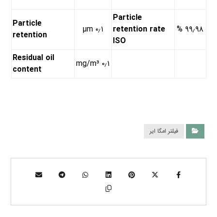
Particle
Particle
۰٫۱ µm
retention rate
۹۹٫۹۸ %
retention
ISO
Residual oil
۰٫۱ mg/m³
content
فیلتر امگا ایر