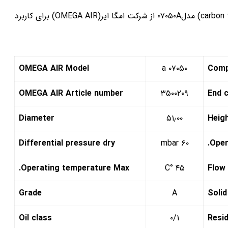
فیلتر کربنی با قابلیت جذب بخارات روغن تا ۰/۰۰۳ میکرون (carbon filter) مدل۰۷۰۵۰A از شرکت امگا ایر(OMEGA AIR) برای کاربرد
OMEGA AIR Model
۰۷۰۵۰ a
Com
OMEGA AIR Article number
۳۵۰۰۲۰۹
End 
Diameter
۵۱٫۰۰
Heig
Differential pressure dry
۶۰ mbar
Oper
Operating temperature Max.
۴۵ °C
Flow 
Grade
A
Solid
Oil class
۰/۱
Resid