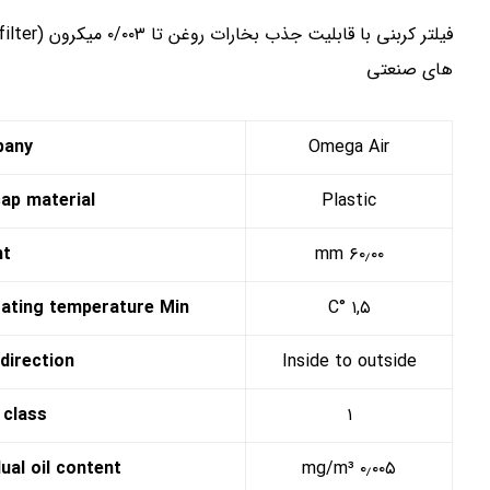
های صنعتی
pany
Omega Air
cap material
Plastic
ht
۶۰٫۰۰ mm
ating temperature Min.
۱,۵ °C
direction
Inside to outside
 class
۱
ual oil content
۰٫۰۰۵ mg/m³