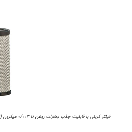
فیلتر کربنی با قابلیت جذب بخارات روغن تا ۰/۰۰۳ میکرون (carbon filter) مدل۰۷۰۵۰A