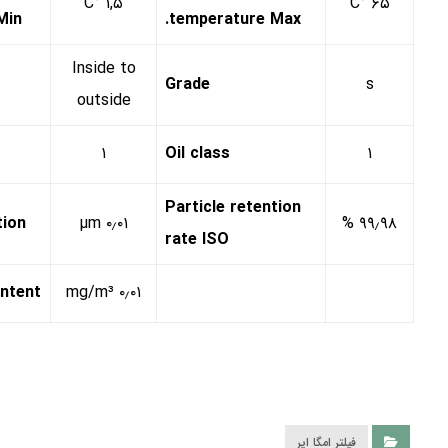
۱,۵ °C
۶۵ °C
in.
temperature Max.
Inside to
Grade
s
outside
۱
Oil class
۱
Particle retention
tion
۰٫۰۱ µm
۹۹٫۹۸ %
rate ISO
ontent
۰٫۰۱ mg/m³
فیلتر امگا ایر