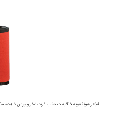
فیلتر هوا ثانویه با قابلیت جذب ذرات غبار و روغن تا ۰/۰۱ میکرون (air filter,secondary) مدل۵۱۰۹۰S