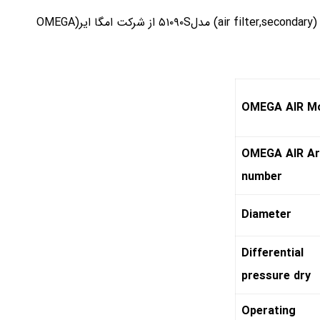
فیلتر هوا ثانویه با قابلیت جذب ذرات غبار و روغن تا ۰/۰۱ میکرون (air filter,secondary) مدل۵۱۰۹۰S از شرکت امگا ایر(OMEGA
OMEGA AIR M
OMEGA AIR Art
number
Diameter
Differential
pressure dry
Operating