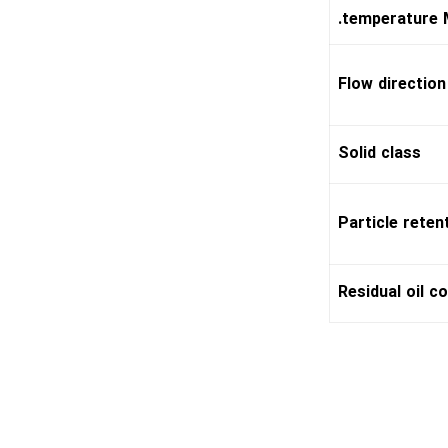
temperature M
Flow direction
Solid class
Particle reten
Residual oil c