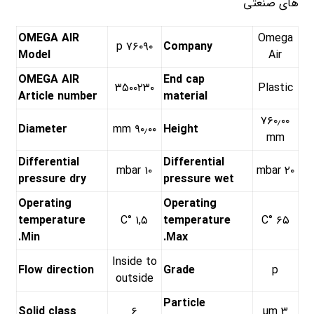
های صنعتی
OMEGA AIR
Omega
۷۶۰۹۰ p
Company
Model
Air
OMEGA AIR
End cap
۳۵۰۰۲۳۰
Plastic
Article number
material
۷۶۰٫۰۰
Diameter
۹۰٫۰۰ mm
Height
mm
Differential
Differential
۱۰ mbar
۲۰ mbar
pressure dry
pressure wet
Operating
Operating
temperature
۱,۵ °C
temperature
۶۵ °C
Min.
Max.
Inside to
Flow direction
Grade
p
outside
Particle
Solid class
۶
۳ µm