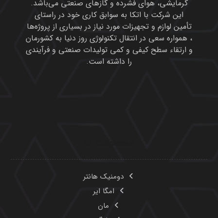
دومنیک هانتر
امگا ایر
مان
تایگر
یوشی تاکی
هانیول
میکروپور
مولکولارسیو و آلمینیوم اکتیو
پیوندهای مفید
محصولات
درباره ما
تماس با ما
مقالات