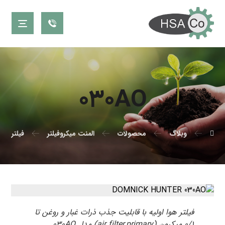
۰۳۰AO
وبلاگ
محصولات
المنت میکروفیلتر
فیلتر دو
فیلتر هوا اولیه با قابلیت جذب ذرات غبار و روغن تا
۰/۱ میکرون (air filter,primary) مدل ۰۳۰AO