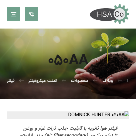
۰۵۰AA
وبلاگ
محصولات
المنت میکروفیلتر
فیلتر دو
فیلتر هوا ثانویه با قابلیت جذب ذرات غبار و روغن
تا ۰/۰۱ میکرون (air filter,secondary) مدل ۰۵۰AA