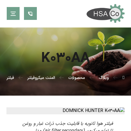
K۰۳۰AA
وبلاگ
محصولات
المنت میکروفیلتر
فیلتر دو
فیلتر هوا ثانویه با قابلیت جذب ذرات غبار و روغن
تا ۰/۰۱ میکرون (air filter,secondary) مدل