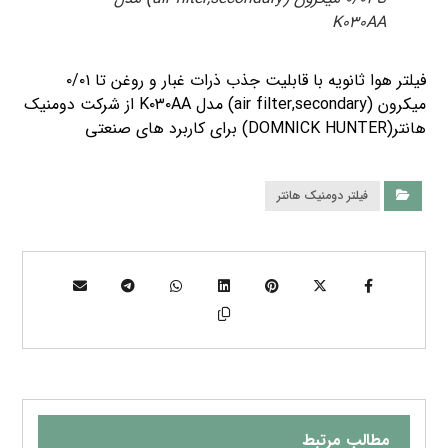
K۰۳۰AA
فیلتر هوا ثانویه با قابلیت جذب ذرات غبار و روغن تا ۰/۰۱
میکرون (air filter,secondary) مدل K۰۳۰AA از شرکت دومنیک
هانتر(DOMNICK HUNTER) برای کاربرد های صنعتی
فیلتر دومنیک هانتر
مطالب مرتبط