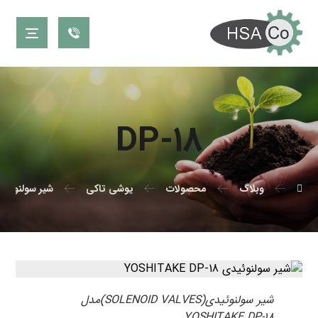
DP-۱۸
وبلاگ
محصولات
یوشی تاکی
شیر سولنوئید
شیر سولنوئیدی(SOLENOID VALVES)مدل
YOSHITAKE DP-۱۸