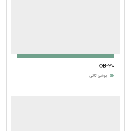
OB-۲G
یوشی تاکی