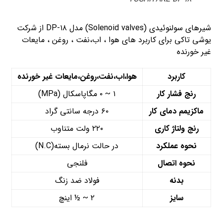
شیرهای سولنوئیدی (Solenoid valves) مدل DP-۱۸ از شرکت
یوشی تاکی برای کاربرد های هوا ، اب،نفت ، روغن ، مایعات
غیر خورنده
کاربرد
هوا،اب،نفت،روغن،مایعات غیر خورنده
رنج فشار کار
۱ ~ ۰ مگاپاسکال (MPa)
ماکزیمم دمای کار
۶۰ درجه سانتی گراد
رنج ولتاژ کاری
۲۲۰ ولت متناوب
نحوه عملکرد
در حالت نرمال بسته(N.C)
نحوه اتصال
فلنجی
بدنه
فولاد ضد زنگ
سایز
۲ ~ ½ اینچ