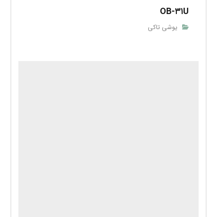
OB-۳۱U
یوشی تاکی