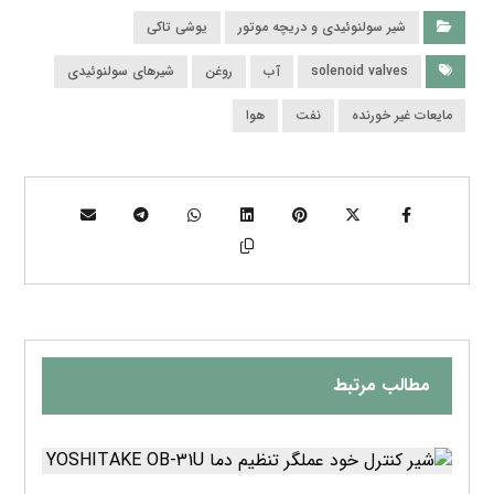
شیر سولنوئیدی و دریچه موتور
یوشی تاکی
solenoid valves
آب
روغن
شیرهای سولنوئیدی
مایعات غیر خورنده
نفت
هوا
مطالب مرتبط