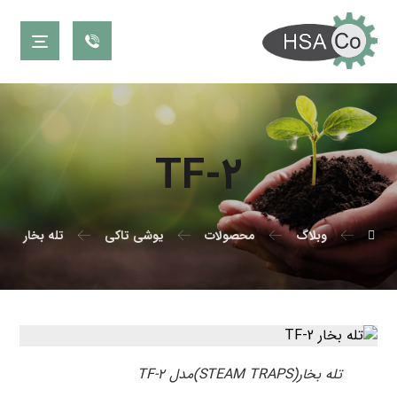
TF-۲
وبلاگ
محصولات
یوشی تاکی
تله بخار
تله بخار(STEAM TRAPS)مدل TF-۲