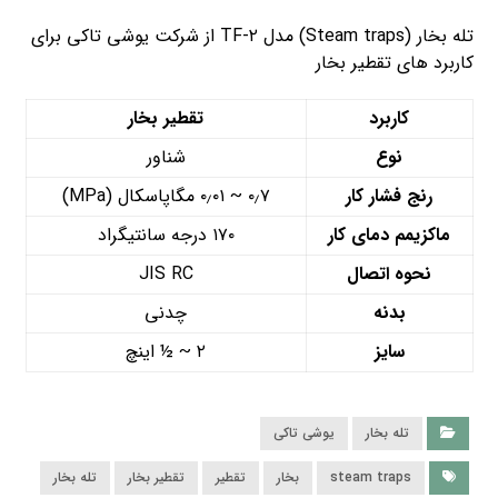
تله بخار (Steam traps) مدل TF-۲ از شرکت یوشی تاکی برای
کاربرد های تقطیر بخار
کاربرد
تقطیر بخار
نوع
شناور
رنج فشار کار
۰٫۷ ~ ۰٫۰۱ مگاپاسکال (MPa)
ماکزیمم دمای کار
۱۷۰ درجه سانتیگراد
نحوه اتصال
JIS RC
بدنه
چدنی
سایز
۲ ~ ½ اینچ
تله بخار
یوشی تاکی
steam traps
بخار
تقطیر
تقطیر بخار
تله بخار