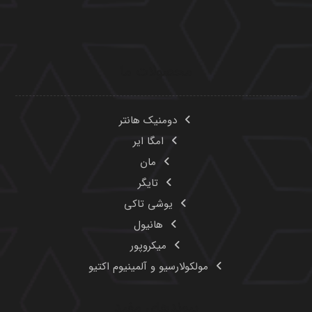
محصولات ما
دومنیک هانتر
امگا ایر
مان
تایگر
یوشی تاکی
هانیول
میکروپور
مولکولارسیو و آلمینیوم اکتیو
پیوندهای مفید