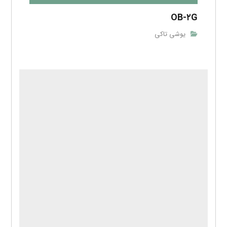
OB-۲G
یوشی تاکی