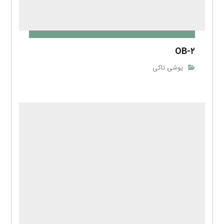
OB-۲
یوشی تاکی