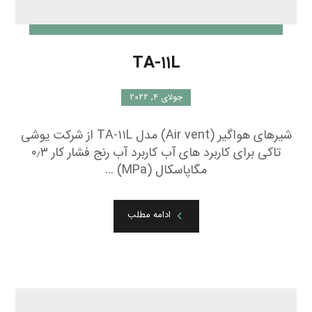
TA-۱۱L
جولای ۴, ۲۰۲۲
شیرهای هواگیر (Air vent) مدل TA-۱۱L از شرکت یوشی
تاکی برای کاربرد های آب کاربرد آب رنج فشار کار ۰٫۳
مگاپاسکال (MPa) ...
ادامه مطلب