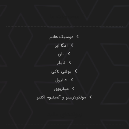
محصولات ما
دومنیک هانتر
امگا ایر
مان
تایگر
یوشی تاکی
هانیول
میکروپور
مولکولارسیو و آلمینیوم اکتیو
پیوندهای مفید