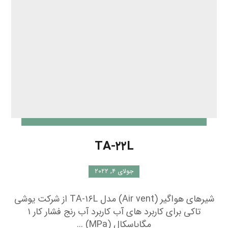
TA-۲۲L
جولای ۴, ۲۰۲۲
شیرهای هواگیر (Air vent) مدل TA-۱۶L از شرکت یوشی
تاکی برای کاربرد های آب کاربرد آب رنج فشار کار ۱
مگاپاسکال (MPa) ...