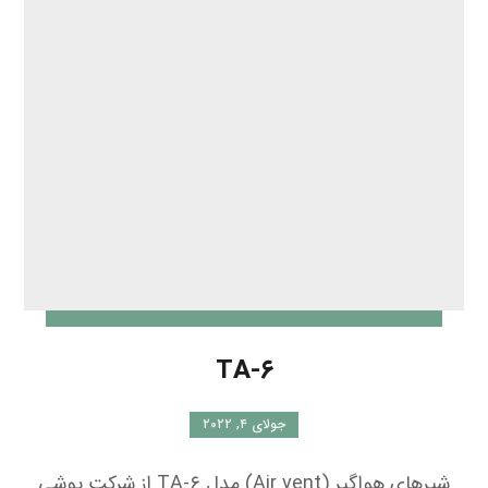
TA-۶
جولای ۴, ۲۰۲۲
شیرهای هواگیر (Air vent) مدل TA-۶ از شرکت یوشی