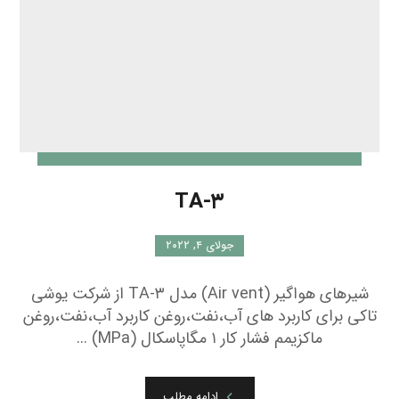
TA-۳
جولای ۴, ۲۰۲۲
شیرهای هواگیر (Air vent) مدل TA-۳ از شرکت یوشی
تاکی برای کاربرد های آب،نفت،روغن کاربرد آب،نفت،روغن
ماکزیمم فشار کار ۱ مگاپاسکال (MPa) ...
ادامه مطلب