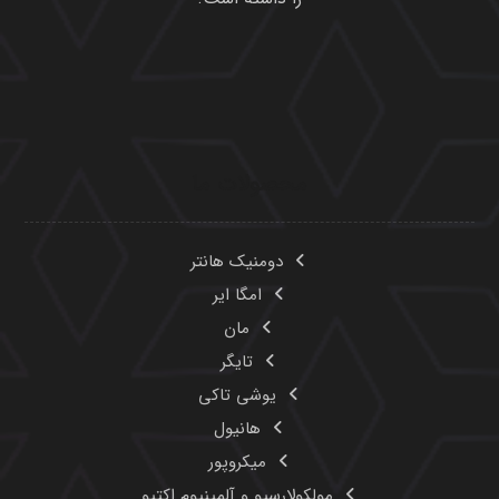
محصولات ما
دومنیک هانتر
امگا ایر
مان
تایگر
یوشی تاکی
هانیول
میکروپور
مولکولارسیو و آلمینیوم اکتیو